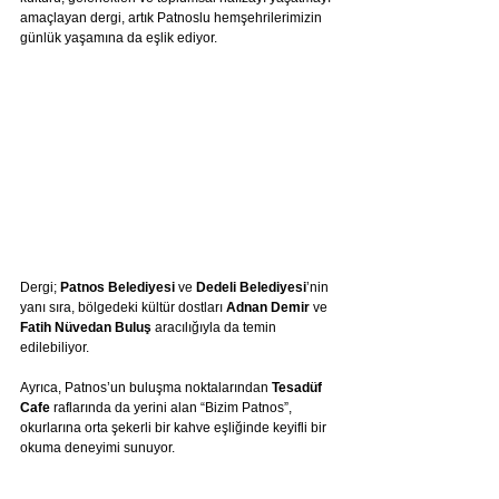
amaçlayan dergi, artık Patnoslu hemşehrilerimizin 
günlük yaşamına da eşlik ediyor.
Dergi; 
Patnos Belediyesi
 ve 
Dedeli Belediyesi
’nin 
yanı sıra, bölgedeki kültür dostları 
Adnan Demir
 ve 
Fatih Nüvedan Buluş
 aracılığıyla da temin 
edilebiliyor.
Ayrıca, Patnos’un buluşma noktalarından 
Tesadüf 
Cafe
 raflarında da yerini alan “Bizim Patnos”, 
okurlarına orta şekerli bir kahve eşliğinde keyifli bir 
okuma deneyimi sunuyor.