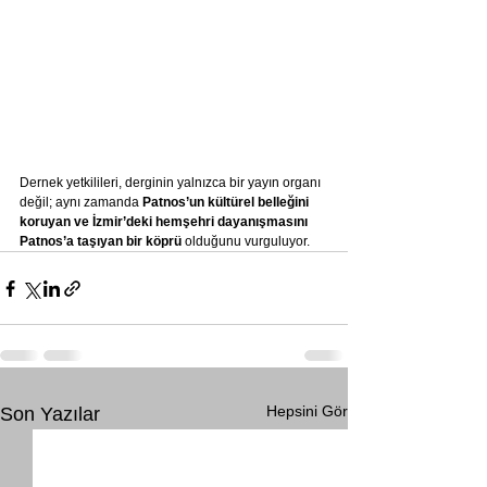
Dernek yetkilileri, derginin yalnızca bir yayın organı 
değil; aynı zamanda 
Patnos’un kültürel belleğini 
koruyan ve İzmir’deki hemşehri dayanışmasını 
Patnos’a taşıyan bir köprü
 olduğunu vurguluyor.
Hepsini Gör
Son Yazılar