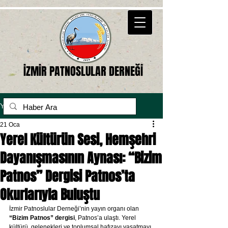
İZMİR PATNOSLULAR DERNEĞİ
Yazı
21 Oca
Yerel Kültürün Sesi, Hemşehri
Dayanışmasının Aynası: “Bizim
Patnos” Dergisi Patnos’ta
Okurlarıyla Buluştu
İzmir Patnoslular Derneği’nin yayın organı olan 
“Bizim Patnos” dergisi
, Patnos’a ulaştı. Yerel 
kültürü, gelenekleri ve toplumsal hafızayı yaşatmayı 