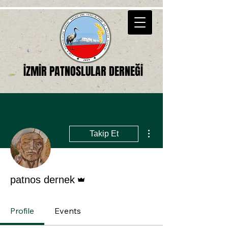
İZMİR PATNOSLULAR DERNEĞİ
Diğer Eylemler
Takip Et
Admin
patnos dernek
Profile
Events