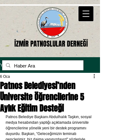
İZMİR PATNOSLULAR DERNEĞİ
Yazı
6 Oca
Patnos Belediyesi’nden
Üniversite Öğrencilerine 5
Aylık Eğitim Desteği
Patnos Belediye Başkanı Abdulhalık Taşkın, sosyal 
medya hesabından yaptığı açıklamada üniversite 
öğrencilerine yönelik yeni bir destek programını 
duyurdu. Başkan, “Geleceğimizin teminatı 
gençlerimiz, biz daima yanınızdayız!” sözleriyle 