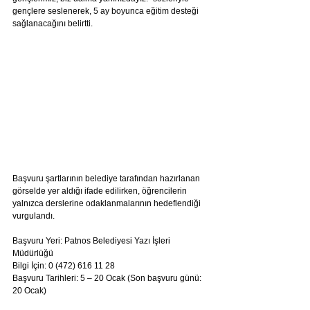
gençlere seslenerek, 5 ay boyunca eğitim desteği 
sağlanacağını belirtti.
Başvuru şartlarının belediye tarafından hazırlanan 
görselde yer aldığı ifade edilirken, öğrencilerin 
yalnızca derslerine odaklanmalarının hedeflendiği 
vurgulandı.
Başvuru Yeri: Patnos Belediyesi Yazı İşleri 
Müdürlüğü
Bilgi İçin: 0 (472) 616 11 28
Başvuru Tarihleri: 5 – 20 Ocak (Son başvuru günü: 
20 Ocak)