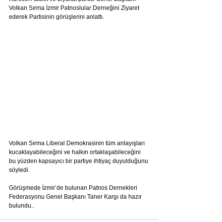
Volkan Sırma İzmir Patnoslular Derneğini Ziyaret 
ederek Partisinin görüşlerini anlattı. 
Volkan Sırma Liberal Demokrasinin tüm anlayışları 
kucaklayabileceğini ve halkın ortaklaşabileceğini 
bu yüzden kapsayıcı bir partiye ihtiyaç duyulduğunu 
söyledi.
Görüşmede İzmir’de bulunan Patnos Dernekleri 
Federasyonu Genel Başkanı Taner Kargı da hazır 
bulundu..