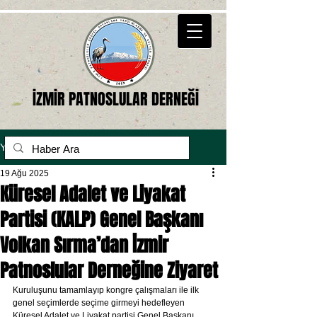
İZMİR PATNOSLULAR DERNEĞİ
Yazı
19 Ağu 2025
Küresel Adalet ve Liyakat
Partisi (KALP) Genel Başkanı
Volkan Sırma’dan İzmir
Patnoslular Derneğine Ziyaret
Kuruluşunu tamamlayıp kongre çalışmaları ile ilk 
genel seçimlerde seçime girmeyi hedefleyen 
Küresel Adalet ve Liyakat partisi Genel Başkanı 