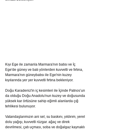
Kıyı Ege ile zamanla Marmara'nın batısı ve İç 
Ege'de güney ve batı yönlerden kuvvetli ve fırtına, 
Marmara'nın güneybatısı ile Ege'nin kuzey 
kıyılarında yer yer kuvvetli fırtına bekleniyor.
Doğu Karadeniz'in iç kesimleri ile İçinde Patnos’un 
da olduğu Doğu Anadolu'nun kuzey ve doğusunda 
yüksek kar örtüsüne sahip eğimli alanlarda çığ 
tehlikesi bulunuyor.
Vatandaşlarımızın ani sel, su baskını, yıldırım, yerel 
dolu yağışı, kuvvetli rüzgar. ağaç ve direk 
devrilmesi, çatı uçması, soba ve doğalgaz kaynaklı 