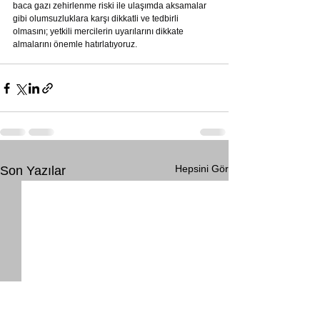
baca gazı zehirlenme riski ile ulaşımda aksamalar 
gibi olumsuzluklara karşı dikkatli ve tedbirli 
olmasını; yetkili mercilerin uyarılarını dikkate 
almalarını önemle hatırlatıyoruz.
Hepsini Gör
Son Yazılar