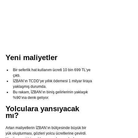
Yeni maliyetler
Bir seferlik hat kullanım ücreti 10 bin 699 TL’ye 
çıktı.
İZBAN’ın TCDD’ye yıllık ödemesi 1 milyar liraya 
yaklaşmış durumda.
Bu rakam, İZBAN’ın biniş gelirlerinin yaklaşık 
%90’ına denk geliyor.
Yolculara yansıyacak 
mı? 
Artan maliyetlerin İZBAN’ın bütçesinde büyük bir 
yük oluşturması, gözleri yolcu ücretlerine çevirdi. 