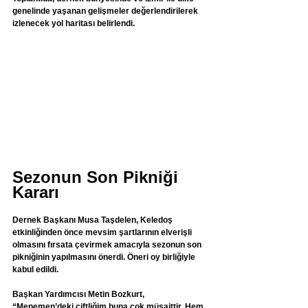
genelinde yaşanan gelişmeler değerlendirilerek 
izlenecek yol haritası belirlendi.
Sezonun Son Pikniği 
Kararı 
Dernek Başkanı Musa Taşdelen, Keledoş 
etkinliğinden önce mevsim şartlarının elverişli 
olmasını fırsata çevirmek amacıyla sezonun son 
pikniğinin yapılmasını önerdi. Öneri oy birliğiyle 
kabul edildi. 
Başkan Yardımcısı Metin Bozkurt, 
“Menemen’deki çiftliğim buna çok müsaittir. Hem 