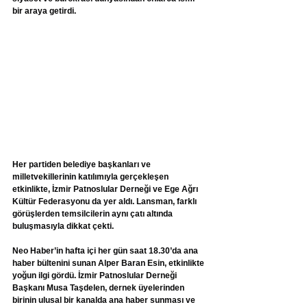
bir araya getirdi.
Her partiden belediye başkanları ve 
milletvekillerinin katılımıyla gerçekleşen 
etkinlikte, İzmir Patnoslular Derneği ve Ege Ağrı 
Kültür Federasyonu da yer aldı. Lansman, farklı 
görüşlerden temsilcilerin aynı çatı altında 
buluşmasıyla dikkat çekti.
Neo Haber’in hafta içi her gün saat 18.30’da ana 
haber bültenini sunan Alper Baran Esin, etkinlikte 
yoğun ilgi gördü. İzmir Patnoslular Derneği 
Başkanı Musa Taşdelen, dernek üyelerinden 
birinin ulusal bir kanalda ana haber sunması ve 