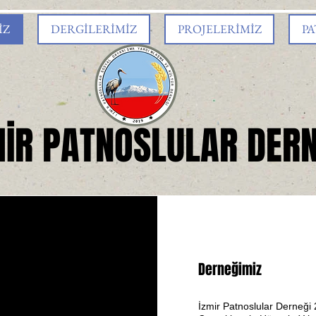
İZ
DERGİLERİMİZ
PROJELERİMİZ
PA
MİR PATNOSLULAR DERN
Derneğimiz
İzmir Patnoslular Derneği 