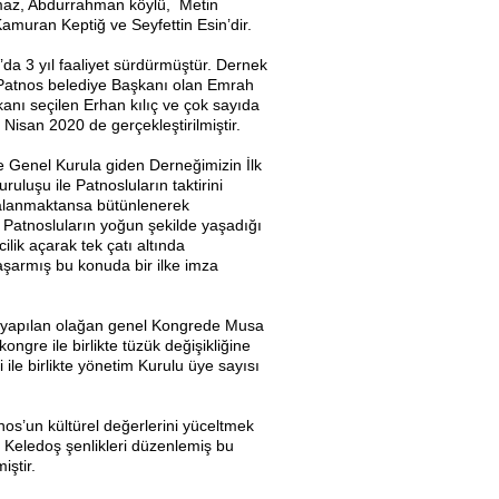
maz, Abdurrahman köylü, Metin
amuran Keptiğ ve Seyfettin Esin’dir.
da 3 yıl faaliyet sürdürmüştür. Dernek
e Patnos belediye Başkanı olan Emrah
kanı seçilen Erhan kılıç ve çok sayıda
 Nisan 2020 de gerçekleştirilmiştir.
e Genel Kurula giden Derneğimizin İlk
ruluşu ile Patnosluların taktirini
alanmaktansa bütünlenerek
 Patnosluların yoğun şekilde yaşadığı
lik açarak tek çatı altında
başarmış bu konuda bir ilke imza
a yapılan olağan genel Kongrede Musa
ngre ile birlikte tüzük değişikliğine
ği ile birlikte yönetim Kurulu üye sayısı
os’un kültürel değerlerini yüceltmek
 Keledoş şenlikleri düzenlemiş bu
iştir.