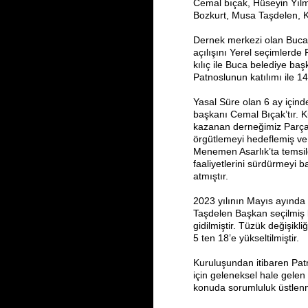
Cemal bıçak, Hüseyin Yıl
Bozkurt, Musa Taşdelen, K
Dernek merkezi olan Buca’
açılışını Yerel seçimlerd
kılıç ile Buca belediye baş
Patnoslunun katılımı ile 14
Yasal Süre olan 6 ay içind
başkanı Cemal Bıçak’tır. Ku
kazanan derneğimiz Parç
örgütlemeyi hedeflemiş ve
Menemen Asarlık’ta temsilci
faaliyetlerini sürdürmeyi 
atmıştır.
2023 yılının Mayıs ayınd
Taşdelen Başkan seçilmiş ko
gidilmiştir. Tüzük değişikli
5 ten 18’e yükseltilmiştir.
Kuruluşundan itibaren Patn
için geleneksel hale gelen
konuda sorumluluk üstlenm