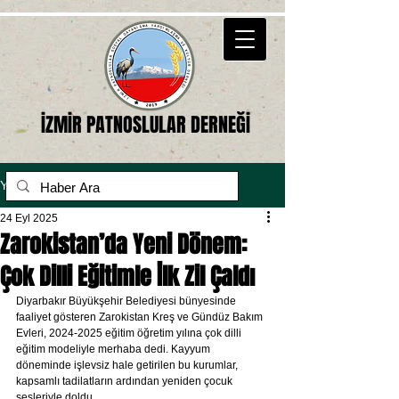
İZMİR PATNOSLULAR DERNEĞİ
Yazı
24 Eyl 2025
Zarokistan’da Yeni Dönem:
Çok Dilli Eğitimle İlk Zil Çaldı
Diyarbakır Büyükşehir Belediyesi bünyesinde 
faaliyet gösteren Zarokistan Kreş ve Gündüz Bakım 
Evleri, 2024-2025 eğitim öğretim yılına çok dilli 
eğitim modeliyle merhaba dedi. Kayyum 
döneminde işlevsiz hale getirilen bu kurumlar, 
kapsamlı tadilatların ardından yeniden çocuk 
sesleriyle doldu.