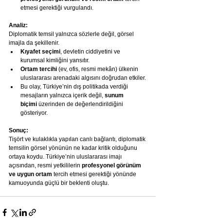
etmesi gerektiği vurgulandı.
Analiz:
Diplomatik temsil yalnızca sözlerle değil, görsel 
imajla da şekillenir.
Kıyafet seçimi
, devletin ciddiyetini ve 
kurumsal kimliğini yansıtır.
Ortam tercihi
 (ev, ofis, resmi mekân) ülkenin 
uluslararası arenadaki algısını doğrudan etkiler.
Bu olay, Türkiye’nin dış politikada verdiği 
mesajların yalnızca içerik değil, 
sunum 
biçimi
 üzerinden de değerlendirildiğini 
gösteriyor.
Sonuç:
Tişört ve kulaklıkla yapılan canlı bağlantı, diplomatik 
temsilin görsel yönünün ne kadar kritik olduğunu 
ortaya koydu. Türkiye’nin uluslararası imajı 
açısından, resmi yetkililerin 
profesyonel görünüm 
ve uygun ortam
 tercih etmesi gerektiği yönünde 
kamuoyunda güçlü bir beklenti oluştu.