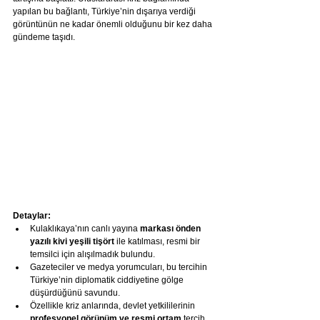
yapılan bu bağlantı, Türkiye’nin dışarıya verdiği 
görüntünün ne kadar önemli olduğunu bir kez daha 
gündeme taşıdı.
Detaylar:
Kulaklıkaya’nın canlı yayına 
markası önden 
yazılı kivi yeşili tişört
 ile katılması, resmi bir 
temsilci için alışılmadık bulundu.
Gazeteciler ve medya yorumcuları, bu tercihin 
Türkiye’nin diplomatik ciddiyetine gölge 
düşürdüğünü savundu.
Özellikle kriz anlarında, devlet yetkililerinin 
profesyonel görünüm ve resmi ortam
 tercih 