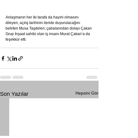
Anlaşmanın her iki tarafa da hayırlı olmasını 
dileyen, açılış tarihinin ileride duyurulacağını 
belirten Musa Taşdelen; çabalarından dolayı Çakan 
Grup İnşaat sahibi olan iş insanı Murat Çakan’a da 
teşekkür etti.
Hepsini Gör
Son Yazılar