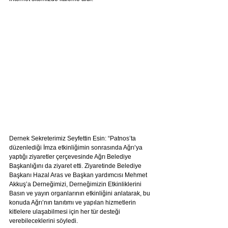
Dernek Sekreterimiz Seyfettin Esin: “Patnos’ta 
düzenlediği İmza etkinliğimin sonrasında Ağrı’ya 
yaptığı ziyaretler çerçevesinde Ağrı Belediye 
Başkanlığını da ziyaret etti. Ziyaretinde Belediye 
Başkanı Hazal Aras ve Başkan yardımcısı Mehmet 
Akkuş’a Derneğimizi, Derneğimizin Etkinliklerini 
Basın ve yayın organlarının etkinliğini anlatarak, bu 
konuda Ağrı’nın tanıtımı ve yapılan hizmetlerin 
kitlelere ulaşabilmesi için her tür desteği 
verebileceklerini söyledi.