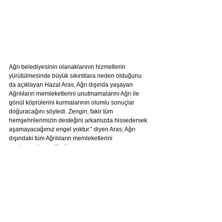
Ağrı belediyesinin olanaklarının hizmetlerin 
yürütülmesinde büyük sıkıntılara neden olduğunu 
da açıklayan Hazal Aras, Ağrı dışında yaşayan 
Ağrılıların memleketlerini unutmamalarını Ağrı ile 
gönül köprülerini kurmalarının olumlu sonuçlar 
doğuracağını söyledi. Zengin, fakir tüm 
hemşehrilerimizin desteğini arkamızda hissedersek 
aşamayacağımız engel yoktur.” diyen Aras; Ağrı 
dışındaki tüm Ağrılıların memleketlerini 
unutmamalarını diledi.