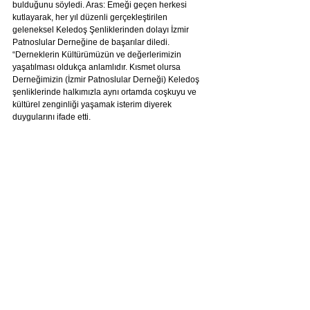
bulduğunu söyledi. Aras: Emeği geçen herkesi 
kutlayarak, her yıl düzenli gerçekleştirilen 
geleneksel Keledoş Şenliklerinden dolayı İzmir 
Patnoslular Derneğine de başarılar diledi. 
“Derneklerin Kültürümüzün ve değerlerimizin 
yaşatılması oldukça anlamlıdır. Kısmet olursa 
Derneğimizin (İzmir Patnoslular Derneği) Keledoş 
şenliklerinde halkımızla aynı ortamda coşkuyu ve 
kültürel zenginliği yaşamak isterim diyerek 
duygularını ifade etti.