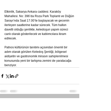
Etkinlik, Sakarya Ankara caddesi. Karaköy 
Mahallesi. No: 396’da Roza Park Toplantı ve Düğün 
Sarayı’nda Saat 17.00’te başlayacak ve gecenin 
ilerleyen saatlerine kadar sürecek. Tüm halkın 
davetli olduğu şenlikte, keledoşun yapım süreci 
canlı olarak gösterilecek ve katılımcılara ikram 
edilecek.
Patnos kültürünün tanıtımı açısından önemli bir 
adım olarak görülen Keledoş Şenliği, bölgesel 
aidiyetin ve gastronomik mirasın sahiplenilmesi 
konusunda yeni bir tartışma zemini de yaratacağa 
benziyor.
Hepsini Gör
Son Yazılar