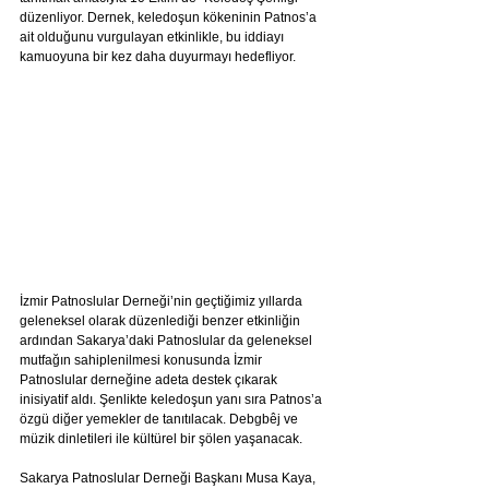
düzenliyor. Dernek, keledoşun kökeninin Patnos’a 
ait olduğunu vurgulayan etkinlikle, bu iddiayı 
kamuoyuna bir kez daha duyurmayı hedefliyor.
İzmir Patnoslular Derneği’nin geçtiğimiz yıllarda 
geleneksel olarak düzenlediği benzer etkinliğin 
ardından Sakarya’daki Patnoslular da geleneksel 
mutfağın sahiplenilmesi konusunda İzmir 
Patnoslular derneğine adeta destek çıkarak 
inisiyatif aldı. Şenlikte keledoşun yanı sıra Patnos’a 
özgü diğer yemekler de tanıtılacak. Debgbêj ve 
müzik dinletileri ile kültürel bir şölen yaşanacak.
Sakarya Patnoslular Derneği Başkanı Musa Kaya, 