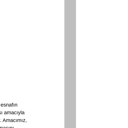
 esnafın 
sı amacıyla 
ir. Amacımız, 
masını 