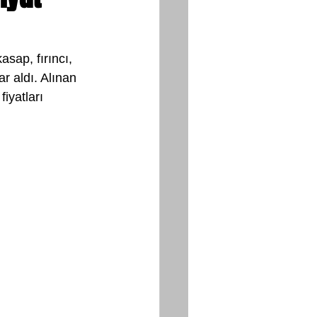
sap, fırıncı, 
r aldı. Alınan 
iyatları 