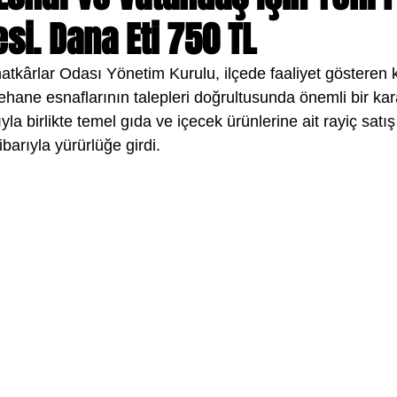
i. Dana Eti 750 TL
tkârlar Odası Yönetim Kurulu, ilçede faaliyet gösteren ka
hane esnaflarının talepleri doğrultusunda önemli bir kara
la birlikte temel gıda ve içecek ürünlerine ait rayiç satış f
ibarıyla yürürlüğe girdi.