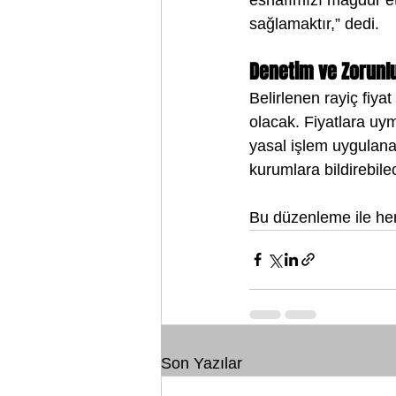
sağlamaktır,” dedi.
Denetim ve Zorunl
Belirlenen rayiç fiya
olacak. Fiyatlara uy
yasal işlem uygulanac
kurumlara bildirebile
Bu düzenleme ile he
Son Yazılar