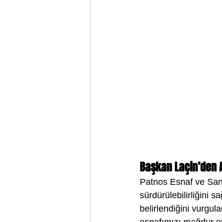
Başkan Laçin’den 
Patnos Esnaf ve San
sürdürülebilirliğini
belirlendiğini vurgula
esnafımızı mağdur et