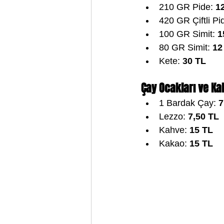
210 GR Pide: 
1
420 GR Çiftli Pi
100 GR Simit: 
1
80 GR Simit: 
12
Kete: 
30 TL
Çay Ocakları ve Ka
1 Bardak Çay: 
7
Lezzo: 
7,50 TL
Kahve: 
15 TL
Kakao: 
15 TL