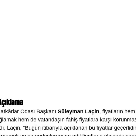
Açıklama
atkârlar Odası Başkanı 
Süleyman Laçin
, fiyatların hem
 sağlamak hem de vatandaşın fahiş fiyatlara karşı korunma
dı. Laçin, “Bugün itibarıyla açıklanan bu fiyatlar geçerlid
memek ve vatandaşlarımızın adil fiyatlarla alışveriş yap