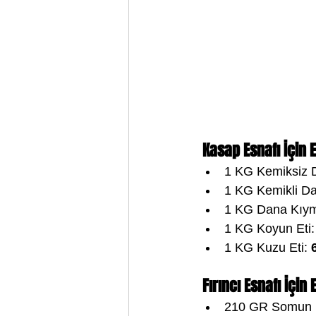
 Kasap Esnafı İçin E
1 KG Kemiksiz D
1 KG Kemikli Da
1 KG Dana Kıym
1 KG Koyun Eti:
1 KG Kuzu Eti: 
 Fırıncı Esnafı İç
210 GR Somun 