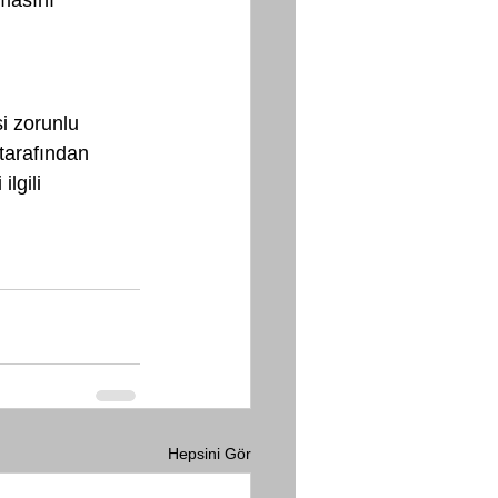
i zorunlu 
 tarafından 
lgili 
Hepsini Gör