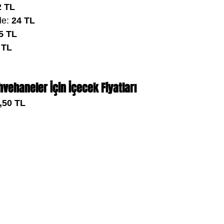
2 TL
de: 
24 TL
5 TL
 TL
hvehaneler İçin İçecek Fiyatları
,50 TL