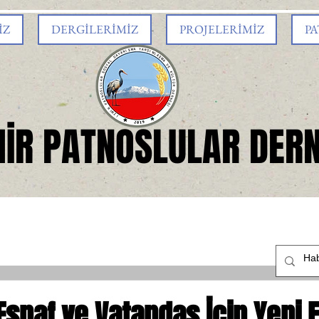
İZ
DERGİLERİMİZ
PROJELERİMİZ
PA
MİR PATNOSLULAR DERN
Esnaf ve Vatandaş İçin Yeni F