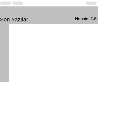
Hepsini Gör
Son Yazılar