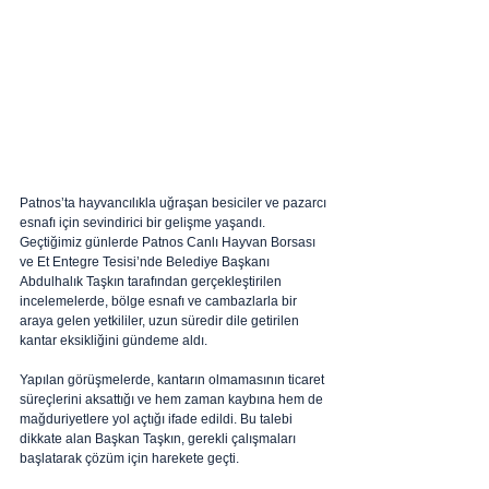
Patnos’ta hayvancılıkla uğraşan besiciler ve pazarcı 
esnafı için sevindirici bir gelişme yaşandı. 
Geçtiğimiz günlerde Patnos Canlı Hayvan Borsası 
ve Et Entegre Tesisi’nde Belediye Başkanı 
Abdulhalık Taşkın tarafından gerçekleştirilen 
incelemelerde, bölge esnafı ve cambazlarla bir 
araya gelen yetkililer, uzun süredir dile getirilen 
kantar eksikliğini gündeme aldı.
Yapılan görüşmelerde, kantarın olmamasının ticaret 
süreçlerini aksattığı ve hem zaman kaybına hem de 
mağduriyetlere yol açtığı ifade edildi. Bu talebi 
dikkate alan Başkan Taşkın, gerekli çalışmaları 
başlatarak çözüm için harekete geçti.