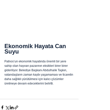
Ekonomik Hayata Can 
Suyu
Patnos’un ekonomik hayatında önemli bir yere 
sahip olan hayvan pazarının eksikleri birer birer 
gideriliyor. Belediye Başkanı Abdulhalık Taşkın, 
vatandaşların zaman kaybı yaşamaması ve ticaretin 
daha sağlıklı yürütülmesi için kalıcı çözümler 
üretmeye devam edeceklerini belirtti.