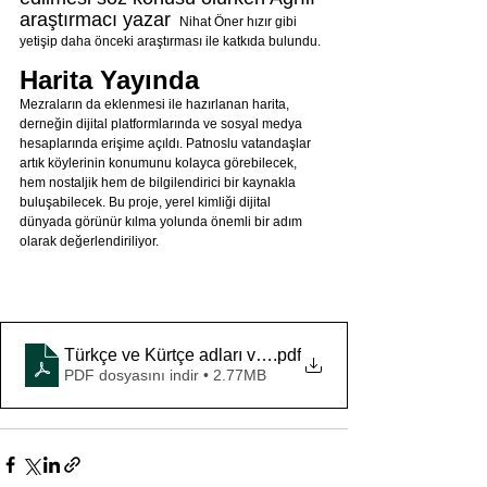
araştırmacı yazar 
 Nihat Öner hızır gibi 
yetişip daha önceki araştırması ile katkıda bulundu. 
Harita Yayında
Mezraların da eklenmesi ile hazırlanan harita, 
derneğin dijital platformlarında ve sosyal medya 
hesaplarında erişime açıldı. Patnoslu vatandaşlar 
artık köylerinin konumunu kolayca görebilecek, 
hem nostaljik hem de bilgilendirici bir kaynakla 
buluşabilecek. Bu proje, yerel kimliği dijital 
dünyada görünür kılma yolunda önemli bir adım 
olarak değerlendiriliyor.
Türkçe ve Kürtçe adları ve Mezralarıyla Birlikte Patnos 
.pdf
PDF dosyasını indir • 2.77MB