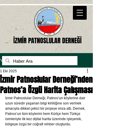
İZMİR PATNOSLULAR DERNEĞİ
Yazı
1 Eki 2025
İzmir Patnoslular Derneği’nden
Patnos’a Özgü Harita Çalışması
İzmir Patnoslular Derneği, Patnos’un köylerine dair 
uzun süredir yaşanan bilgi kirliliğine son vermek 
amacıyla dikkat çekici bir projeye imza attı. Dernek, 
Patnos’un tüm köylerini hem Kürtçe hem Türkçe 
isimleriyle ilk kez dijital harita üzerinde işleyerek, 
bölgeye özgü bir coğrafi rehber oluşturdu.