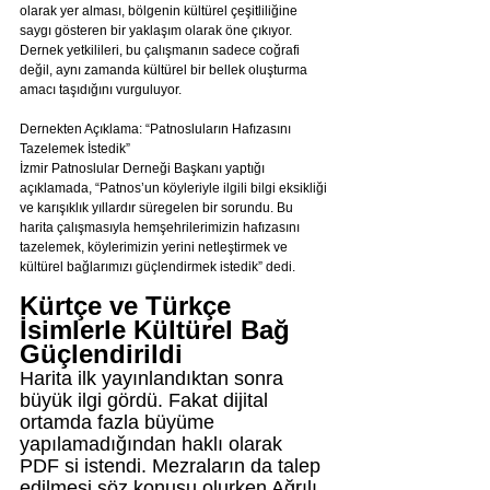
olarak yer alması, bölgenin kültürel çeşitliliğine 
saygı gösteren bir yaklaşım olarak öne çıkıyor. 
Dernek yetkilileri, bu çalışmanın sadece coğrafi 
değil, aynı zamanda kültürel bir bellek oluşturma 
amacı taşıdığını vurguluyor.
Dernekten Açıklama: “Patnosluların Hafızasını 
Tazelemek İstedik”
İzmir Patnoslular Derneği Başkanı yaptığı 
açıklamada, “Patnos’un köyleriyle ilgili bilgi eksikliği 
ve karışıklık yıllardır süregelen bir sorundu. Bu 
harita çalışmasıyla hemşehrilerimizin hafızasını 
tazelemek, köylerimizin yerini netleştirmek ve 
kültürel bağlarımızı güçlendirmek istedik” dedi.
Kürtçe ve Türkçe 
İsimlerle Kültürel Bağ 
Güçlendirildi
Harita ilk yayınlandıktan sonra 
büyük ilgi gördü. Fakat dijital 
ortamda fazla büyüme 
yapılamadığından haklı olarak 
PDF si istendi. Mezraların da talep 
edilmesi söz konusu olurken Ağrılı 