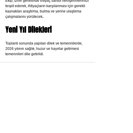
Ekip, İzmir genelinde ihtiyaç sahibi hemşehrilerimizi 
tespit ederek, ihtiyaçların karşılanması için gerekli 
kaynakları araştırma, bulma ve yerine ulaştırma 
çalışmalarını yürütecek
.
Yeni Yıl Dilekleri
Toplantı sonunda yapılan dilek ve temennilerde, 
2026 yılının sağlık, huzur ve hayırlar getirmesi 
temennileri dile getirildi.
Hepsini Gör
Son Yazılar