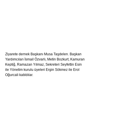
Ziyarete dernek Başkanı Musa Taşdelen. Başkan 
Yardımcıları İsmail Özvarlı, Metin Bozkurt, Kamuran 
Keptiğ, Ramazan Yılmaz, Sekreteri Seyfettin Esin 
ile Yönetim kurulu üyeleri Ergin Sökmez ile Erol 
Oğurcali katıldılar.