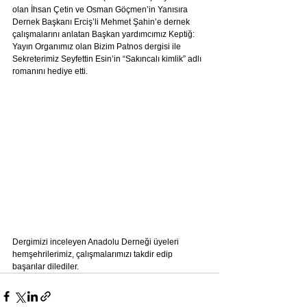
olan İhsan Çetin ve Osman Göçmen’in Yanısıra 
Dernek Başkanı Erciş’li Mehmet Şahin’e dernek 
çalışmalarını anlatan Başkan yardımcımız Keptiğ: 
Yayın Organımız olan Bizim Patnos dergisi ile 
Sekreterimiz Seyfettin Esin’in “Sakıncalı kimlik” adlı 
romanını hediye etti.
Dergimizi inceleyen Anadolu Derneği üyeleri 
hemşehrilerimiz, çalışmalarımızı takdir edip 
başarılar dilediler.