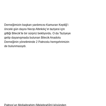
Derneğimizin başkan yardımcısı Kamuran Keptiğ’i 
önceki gün dayısı Necip Altınkılıç’ın taziyesi için 
gittiği Bilecik’te bir sürpriz bekliyordu. O da Taziyeye 
gelip dayanışmada bulunan Bilecik Anadolu 
Derneğinin yönetiminde 2 Patnoslu hemşehrimizin 
de bulunmasıydı.
Patnos’un Mollaibrahim (Melebrahîm) köyünden 