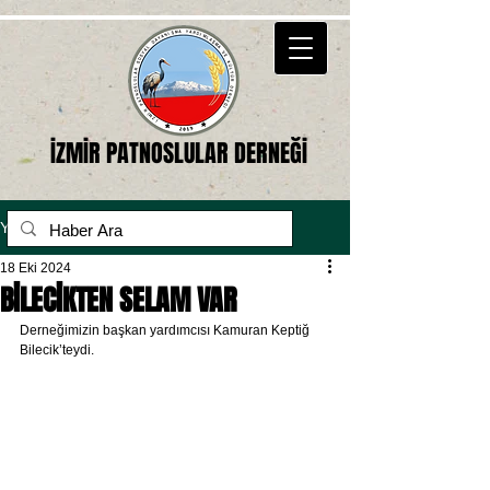
İZMİR PATNOSLULAR DERNEĞİ
Yazı
18 Eki 2024
BİLECİKTEN SELAM VAR
Derneğimizin başkan yardımcısı Kamuran Keptiğ 
Bilecik’teydi.