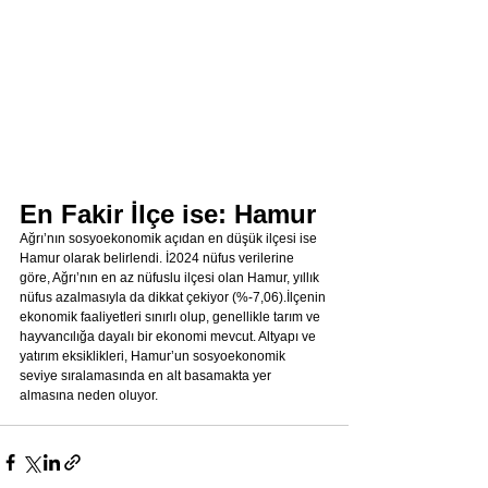
En Fakir İlçe ise: Hamur
Ağrı’nın sosyoekonomik açıdan en düşük ilçesi ise 
Hamur olarak belirlendi. İ2024 nüfus verilerine 
göre, Ağrı’nın en az nüfuslu ilçesi olan Hamur, yıllık 
nüfus azalmasıyla da dikkat çekiyor (%-7,06).İlçenin 
ekonomik faaliyetleri sınırlı olup, genellikle tarım ve 
hayvancılığa dayalı bir ekonomi mevcut. Altyapı ve 
yatırım eksiklikleri, Hamur’un sosyoekonomik 
seviye sıralamasında en alt basamakta yer 
almasına neden oluyor.