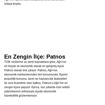
ortaya koydu.
En Zengin İlçe: Patnos
TÜİK verilerine ve yerel kaynaklara göre, Ağrı’nın 
en büyük ve ekonomik olarak en gelişmiş ilçesi 
Patnos olarak öne çıkıyor. Patnos, Ağrı’nın 
ekonomik merkezlerinden biri konumunda. İlçenin 
jeopolitik konumu, tarım ve hayvancılık faaliyetleri 
ile sınır ticaretine olan katkısı, Patnos’u Ağrı’nın en 
zengin ilçesi yapıyor. Ayrıca, son yıllarda özel sektör 
yatırımlarının artmasıyla ilçede ekonomik 
hareketlilik gözlemleniyor.